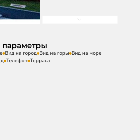
 параметры
е
Вид на город
Вид на горы
Вид на море
ад
Телефон
Терраса