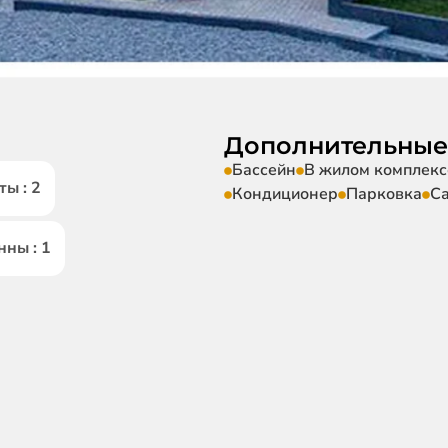
Дополнительные
Бассейн
В жилом комплекс
ы : 2
Кондиционер
Парковка
С
нны : 1