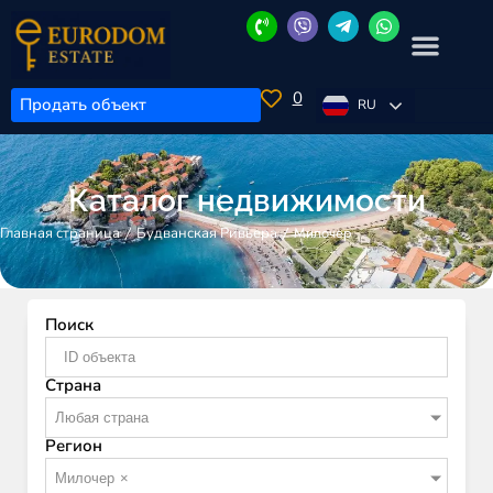
0
Продать объект
RU
Каталог недвижимости
/
/
Милочер
Главная страница
Будванская Ривьера
Поиск
Страна
Любая страна
Регион
Милочер
×