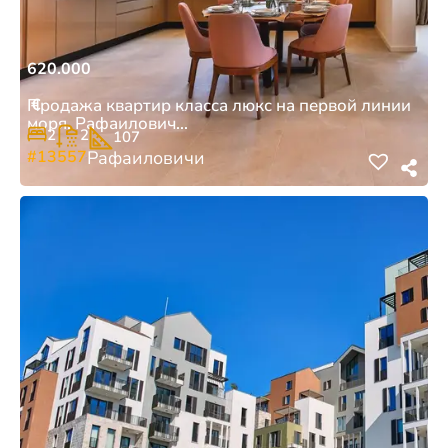
620.000
€
Продажа квартир класса люкс на первой линии
моря, Рафаилович...
2
2
107
#13557
Рафаиловичи