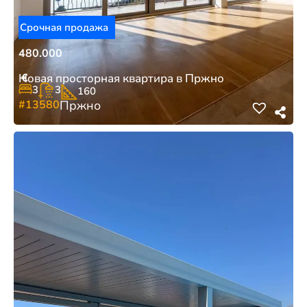
Срочная продажа
480.000
€
Новая просторная квартира в Пржно
3
3
160
#13580
Пржно