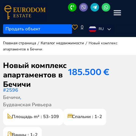
0
Продать объект
RU
/
/
Новый комплекс
Главная страница
Каталог недвижимости
апартаментов в Бечичи
Новый комплекс
185.500
€
апартаментов в
Бечичи
#2596
Бечичи
,
Будванская Ривьера
Площадь m² : 53-109
Спальни : 1-2
Ванны : 1-2