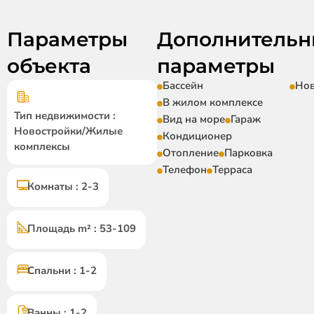
Параметры
Дополнительн
объекта
параметры
Бассейн
Нов
В жилом комплексе
Тип недвижимости :
Вид на море
Гараж
Новостройки/Жилые
Кондиционер
комплексы
Отопление
Парковка
Телефон
Терраса
Комнаты : 2-3
Площадь m² : 53-109
Спальни : 1-2
Ванны : 1-2