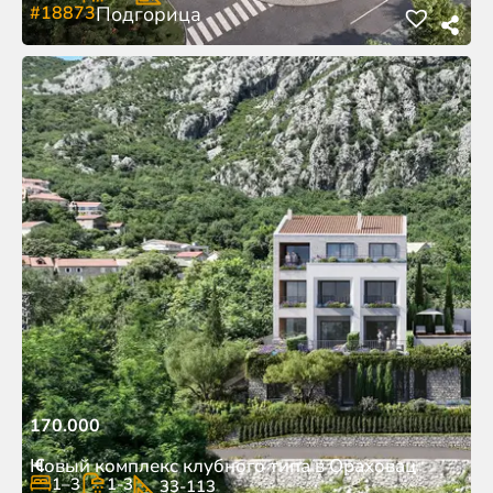
#18873
Подгорица
170.000
€
Новый комплекс клубного типа в Ораховац
1–3
1-3
33-113