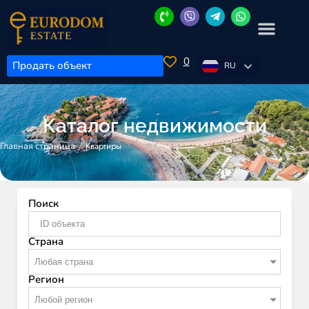
0
Продать объект
RU
Каталог недвижимости
/
Квартиры
Главная страница
Поиск
Страна
Любая страна
Регион
Любой регион