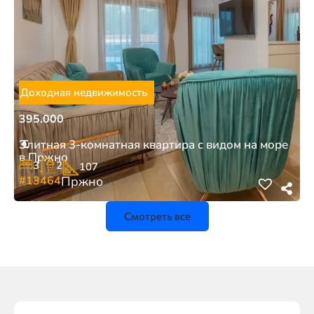
Доходная недвижимость
395.000
€
Элитная 3-комнатная квартира с видом на море
в Пржно
3
2
107
#13464
Пржно
Смотреть все