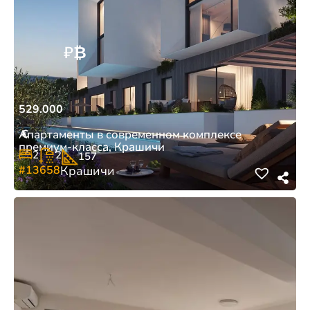
₽
₿
529.000
€
Апартаменты в современном комплексе
премиум-класса, Крашичи
2
2
157
#13658
Крашичи