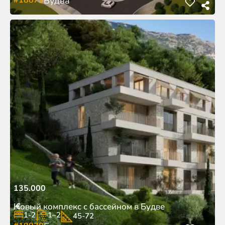
Будва
135.000
€
Новый комплекс с бассейном в Будве
1-2
1–2
45-72