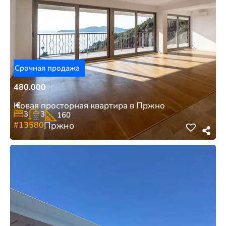
Срочная продажа
480.000
€
Новая просторная квартира в Пржно
3
3
160
#13580
Пржно