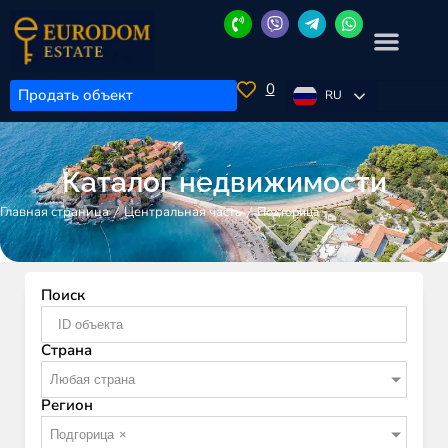
0
Продать объект
RU
Каталог недвижимости
/
/
Подгорица
Главная страница
Центральная часть
Поиск
Страна
Любая страна
Регион
Подгорица
×