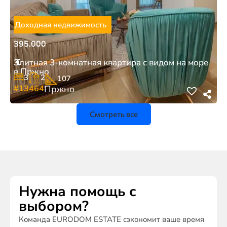
Доходная недвижимость
395.000
€
Элитная 3-комнатная квартира с видом на море
в Пржно
3
2
107
#13464
Пржно
Смотреть все
Нужна помощь с
выбором?
Команда EURODOM ESTATE сэкономит ваше время