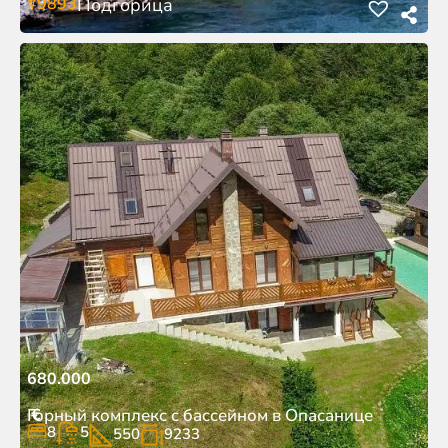
#9893
Подгорица
680.000
€
Горный комплекс с бассейном в Опасанице
8
5
550
9233