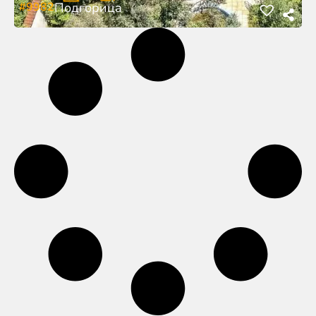
#9982
Подгорица