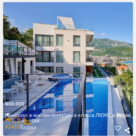
800.000
€
Пентхаус в жилом комплексе класса ЛЮКС в Будве
3
3
264
#2412
Будва