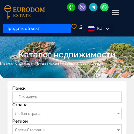
0
Продать объект
RU
Каталог недвижимости
/
/
Свети-Стефан
Главная страница
Будванская Ривьера
Поиск
Страна
Любая страна
Регион
Свети-Стефан
×