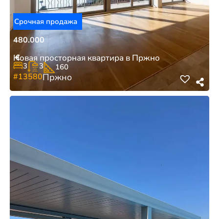
Срочная продажа
480.000
€
Новая просторная квартира в Пржно
3
3
160
#13580
Пржно