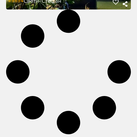
#9894
Свети-Стефан