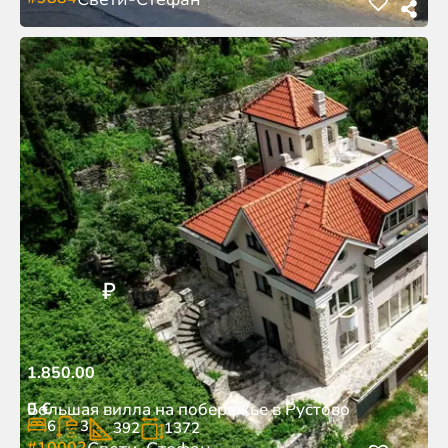
₽
1.850.00
0
€
Большая вилла на побережье в Рустово
6
3
392
1372
#10002