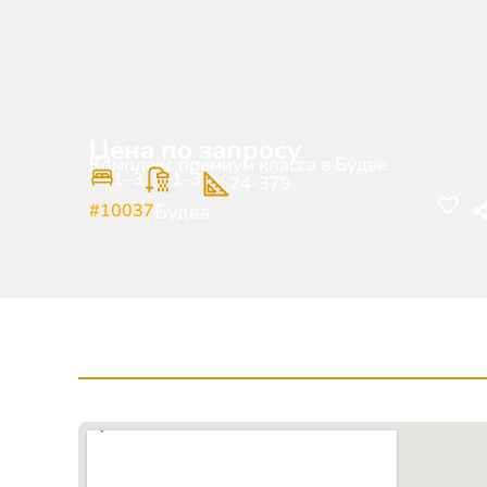
Цена по запросу
Комплекс премиум класса в Будве
1–3
1–3
24-379
#10037
Будва