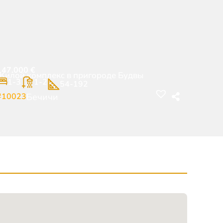
147.000
€
Жилой комплекс в пригороде Будвы
1-3
1-2
54-192
#10023
Бечичи