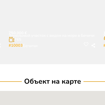
750.000
€
Земельный участок с видом на море в Бечичи
765
#10003
Бечичи
Объект на карте