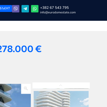
+382 67 543 795
БЪЕКТ
info@eurodomestate.com
278.000
€