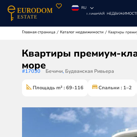
RU
ГЛАВНАЯ
НЕДВИЖИМОСТ
/
/
Квартиры преми
Главная страница
Каталог недвижимости
Квартиры премиум-клас
море
#17030
Бечичи
,
Будванская Ривьера
Площадь m² : 69-116
Спальни : 1–2