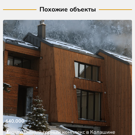
Похожие объекты
440.000
€
Эксклюзивный горный комплекс в Колашине