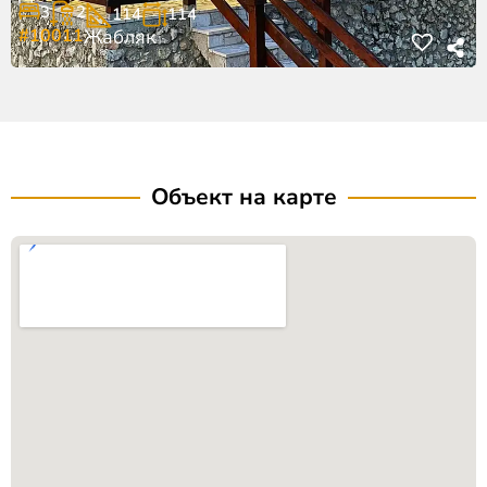
3
2
114
114
#10011
Жабляк
Объект на карте