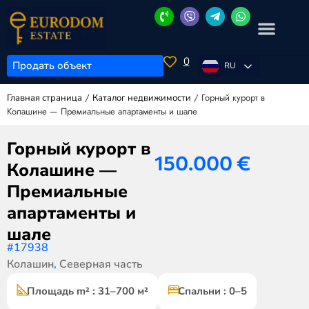
0
Продать объект
RU
/
/
Горный курорт в
Главная страница
Каталог недвижимости
Колашине — Премиальные апартаменты и шале
Горный курорт в
150.000
€
Колашине —
Премиальные
апартаменты и
шале
#17938
Колашин
,
Северная часть
Площадь m² : 31–700 м²
Спальни : 0–5