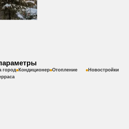
параметры
а город
Кондиционер
Отопление
Новостройки
ерраса