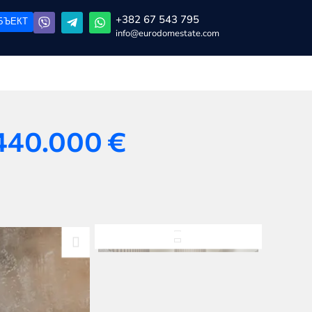
+382 67 543 795
БЪЕКТ
info@eurodomestate.com
440.000
€