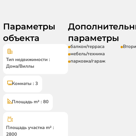
Параметры
Дополнительн
объекта
параметры
балкон/терраса
Втор
мебель/техника
Тип недвижимости :
парковка/гараж
Дома/Виллы
Комнаты : 3
Площадь m² : 80
Площадь участка m² :
2800