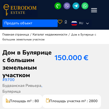
0
Продать объект
RU
/
/
Дом в Булярице с
Главная страница
Каталог недвижимости
большим земельным участком
Дом в Булярице
150.000
€
с большим
земельным
участком
#9700
Будванская Ривьера
,
Булярица
Площадь m² : 80
Площадь участка m² : 2800