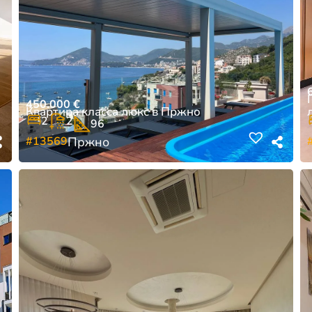
450.000
€
Квартира класса люкс в Пржно
2
2
96
#13569
Пржно