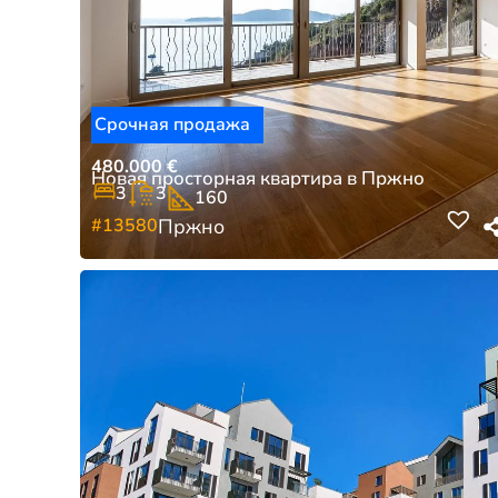
Срочная продажа
480.000
€
Новая просторная квартира в Пржно
3
3
160
#13580
Пржно