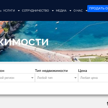
ПРОДАТЬ О
Ь
УСЛУГИ
СОТРУДНИЧЕСТВО
МЕДИА
О НАС
жимости
ион
Тип недвижимости
Цена
ой регион
Любой тип
Любая цена