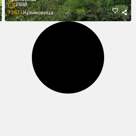
2500
#9811
Крымовица