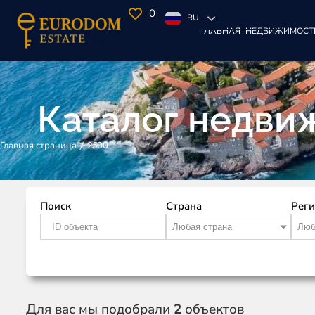
0
RU
ГЛАВНАЯ
НЕДВИЖИМОСТ
Каталог недви
/
2500
Главная страница
Поиск
Страна
Рег
Любая страна
Люб
Для вас мы подобрали
2
объектов