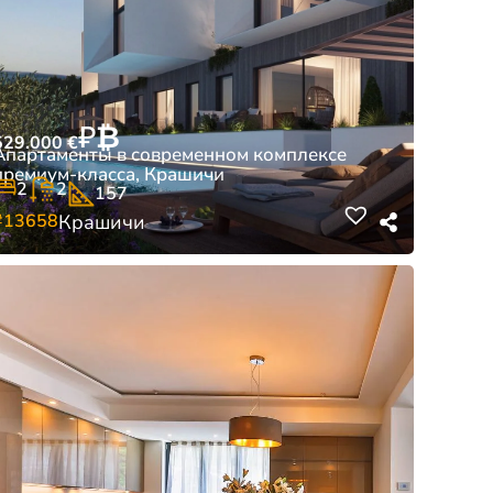
₽
₿
529.000
€
Апартаменты в современном комплексе
премиум-класса, Крашичи
2
2
157
#13658
Крашичи