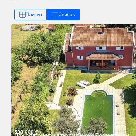
Плитки
Список
500.000
€
Дом с бассейном в тихом районе Подгородицы