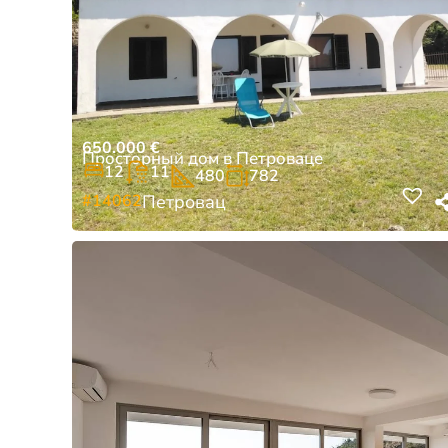
650.000
€
Просторный дом в Петроваце
12
11
480
782
#14062
Петровац