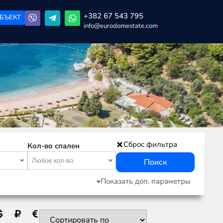
+382 67 543 795
БЪЕКТ
info@eurodomestate.com
Сброс фильтра
Кол-во спален
Любое кол-во
Поиск
Показать доп. параметры