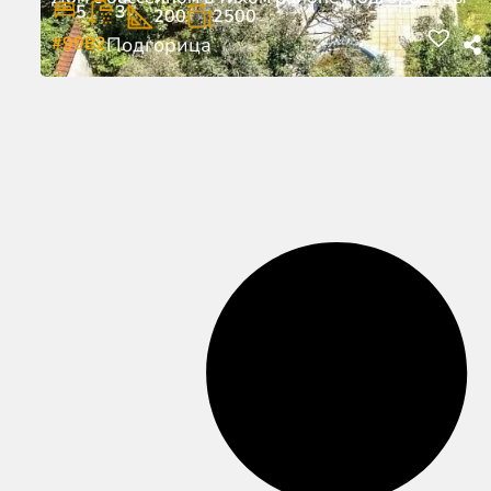
5
3
200
2500
#9982
Подгорица