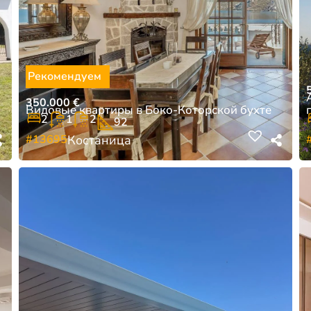
Рекомендуем
350.000
€
Видовые квартиры в Боко-Которской бухте
2
1
2
92
#13695
Костаница