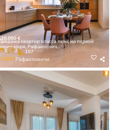
620.000
€
Продажа квартир класса люкс на первой
линии моря, Рафаилович...
2
2
107
#13557
Рафаиловичи