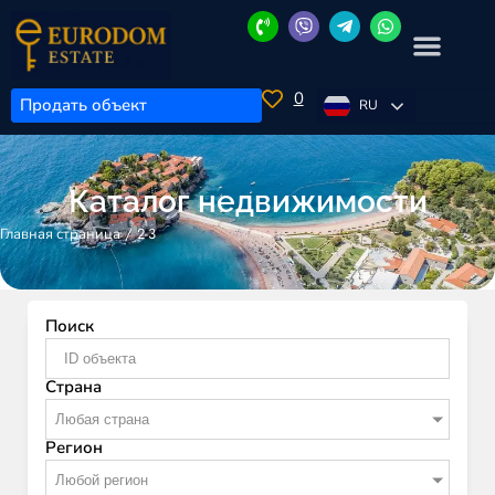
0
Продать объект
RU
Каталог недвижимости
/
2-3
Главная страница
Поиск
Страна
Любая страна
Регион
Любой регион