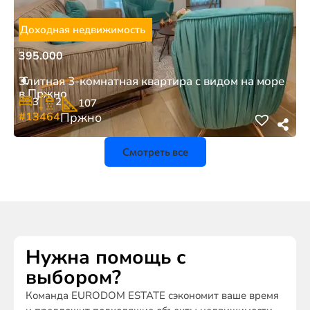
Доходная недвижимость
395.000
€
Элитная 3-комнатная квартира с видом на море
в Пржно
3
2
107
#13464
Пржно
Смотреть все
Нужна помощь с
выбором?
Команда EURODOM ESTATE сэкономит ваше время