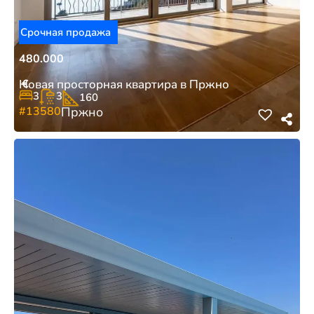
Срочная продажа
480.000
€
Новая просторная квартира в Пржно
3
3
160
#13580
Пржно