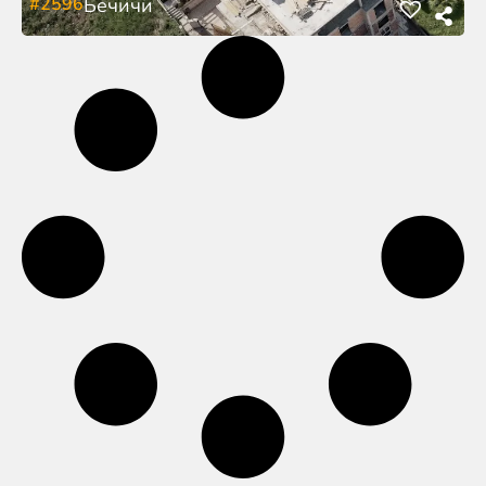
#2596
Бечичи