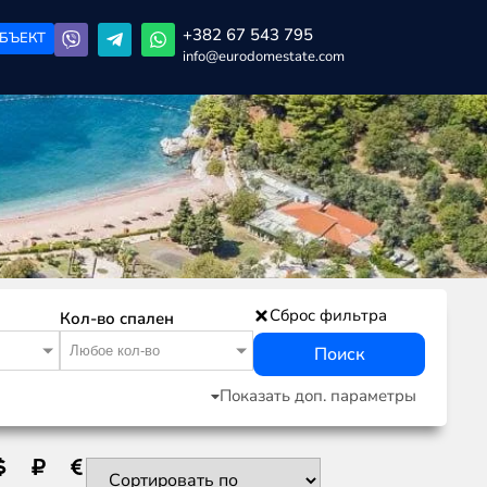
+382 67 543 795
БЪЕКТ
info@eurodomestate.com
Сброс фильтра
Кол-во спален
Любое кол-во
Поиск
Показать доп. параметры