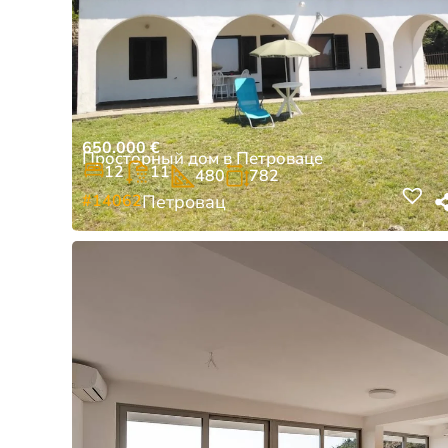
650.000
€
Просторный дом в Петроваце
12
11
480
782
#14062
Петровац