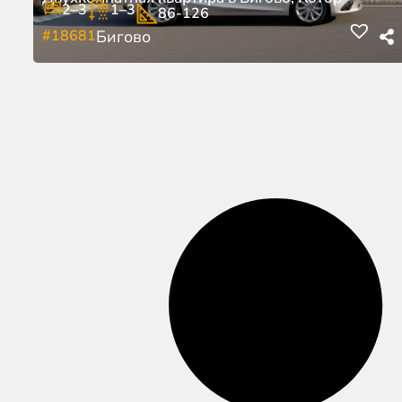
2–3
1–3
86-126
#18681
Бигово