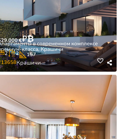
₽
₿
529.000
€
Апартаменты в современном комплексе
премиум-класса, Крашичи
2
2
157
#13658
Крашичи