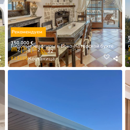
Рекомендуем
350.000
€
Видовые квартиры в Боко-Которской бухте
2
1
2
92
#13695
Костаница