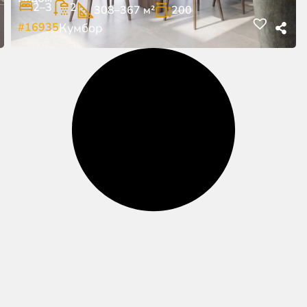
2–3
2
308–367 м²
200
#16935
Кумбор