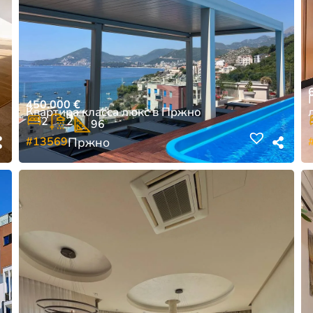
450.000
€
Квартира класса люкс в Пржно
2
2
96
#13569
Пржно