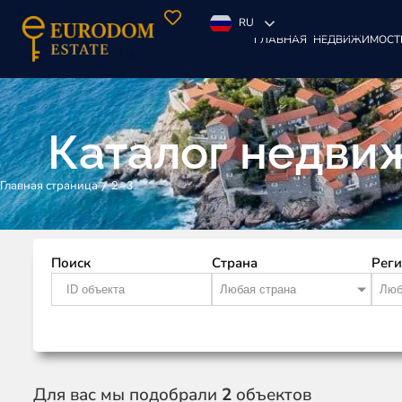
RU
ГЛАВНАЯ
НЕДВИЖИМОСТ
Каталог недви
/
2–3
Главная страница
Поиск
Страна
Рег
Любая страна
Люб
Для вас мы подобрали
2
объектов