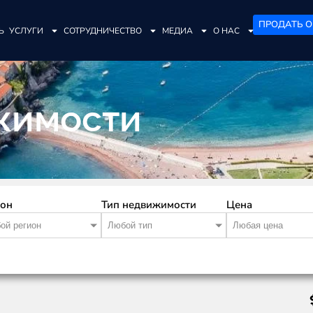
ПРОДАТЬ О
Ь
УСЛУГИ
СОТРУДНИЧЕСТВО
МЕДИА
О НАС
жимости
ион
Тип недвижимости
Цена
ой регион
Любой тип
Любая цена