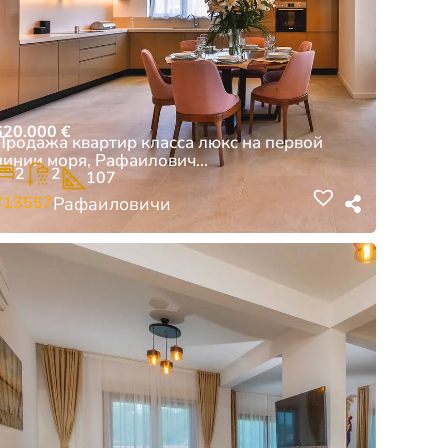
620.000
€
Продажа квартир класса люкс на первой
линии моря, Рафаилович...
2
2
107
#13557
Рафаиловичи