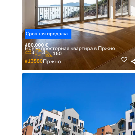
Срочная продажа
480.000
€
Новая просторная квартира в Пржно
3
3
160
#13580
Пржно