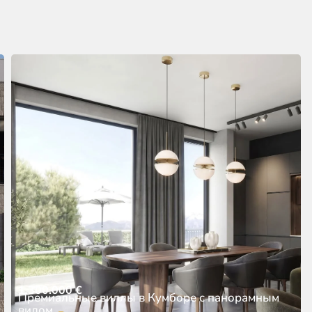
1.300.000
€
Премиальные виллы в Кумборе с панорамным
видом