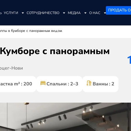
ПРОДАТЬ О
Ь
УСЛУГИ
СОТРУДНИЧЕСТВО
МЕДИА
О НАС
ллы в Кумборе с панорамным видом
Кумборе с панорамным
рцег-Нови
стка m² : 200
Спальни : 2–3
Ванны : 2