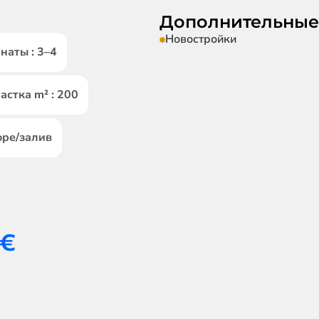
Дополнительные
Новостройки
наты : 3–4
стка m² : 200
оре/залив
€