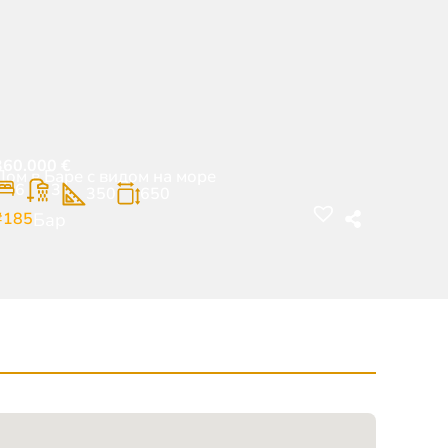
360.000
€
Дом в Баре с видом на море
6
3
350
650
#185
Бар