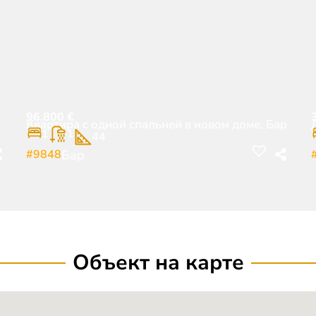
96.800
€
Квартира с одной спальней в новом доме, Бар
1
1
44
#9848
Бар
Объект на карте