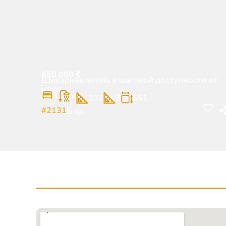
650.000
€
Шикарная вилла в шаговой доступности от
моря
3
2
231
3
551
#2131
Бар