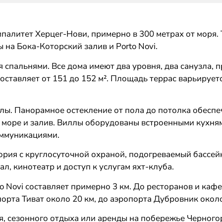
палитет Херцег-Нови, примерно в 300 метрах от моря
на Бока-Которский залив и Porto Novi.
я спальнями. Все дома имеют два уровня, два санузла, 
ставляет от 151 до 152 м². Площадь террас варьирует
лы. Панорамное остекление от пола до потолка обеспе
 море и залив. Виллы оборудованы встроенными кухня
ммуникациями.
ия с круглосуточной охраной, подогреваемый бассейн,
л, кинотеатр и доступ к услугам яхт-клуба.
o Novi составляет примерно 3 км. До ресторанов и каф
порта Тиват около 20 км, до аэропорта Дубровник около
, сезонного отдыха или аренды на побережье Черного