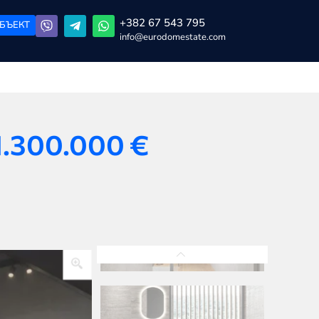
+382 67 543 795
БЪЕКТ
info@eurodomestate.com
1.300.000
€