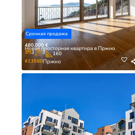
Срочная продажа
480.000
€
Новая просторная квартира в Пржно
3
3
160
#13580
Пржно