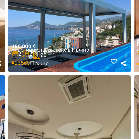
450.000
€
Квартира класса люкс в Пржно
2
2
96
#13569
Пржно