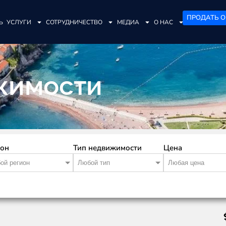
ПРОДАТЬ О
Ь
УСЛУГИ
СОТРУДНИЧЕСТВО
МЕДИА
О НАС
жимости
ион
Тип недвижимости
Цена
ой регион
Любой тип
Любая цена