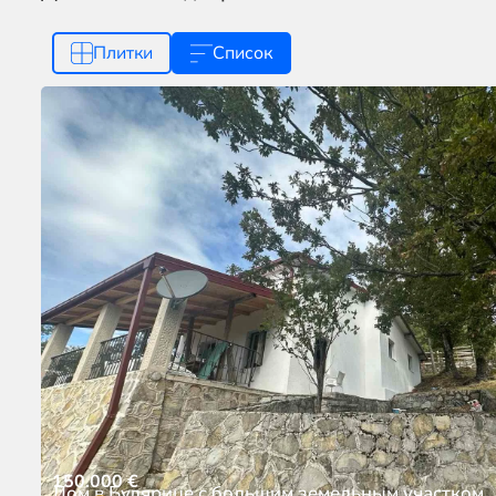
Плитки
Список
150.000
€
Дом в Булярице с большим земельным участком