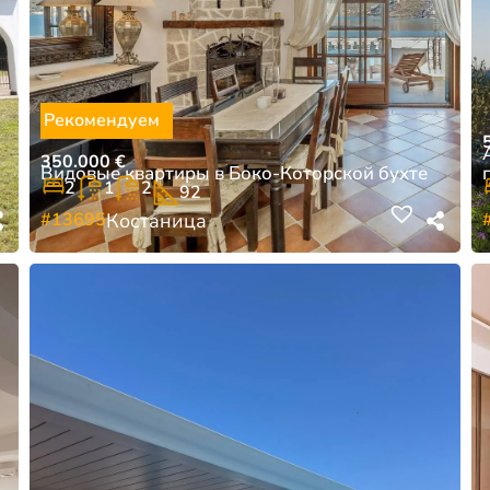
Рекомендуем
350.000
€
Видовые квартиры в Боко-Которской бухте
2
1
2
92
#13695
Костаница