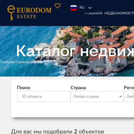
RU
ГЛАВНАЯ
НЕДВИЖИМОСТ
Каталог недви
/
80
Главная страница
Поиск
Страна
Рег
Любая страна
Люб
Для вас мы подобрали
2
объектов