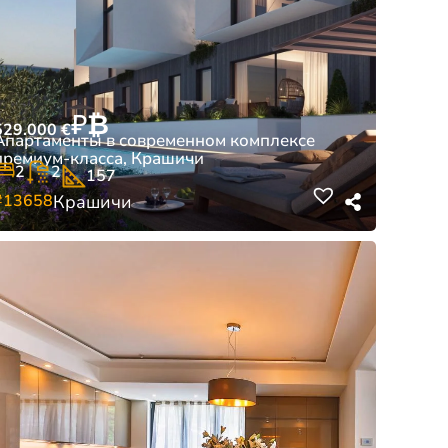
₽
₿
529.000
€
Апартаменты в современном комплексе
премиум-класса, Крашичи
2
2
157
#13658
Крашичи