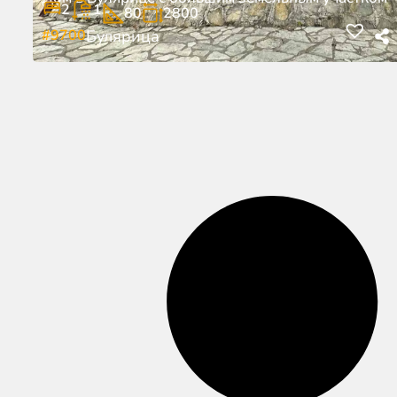
2
1
80
2800
#9700
Булярица