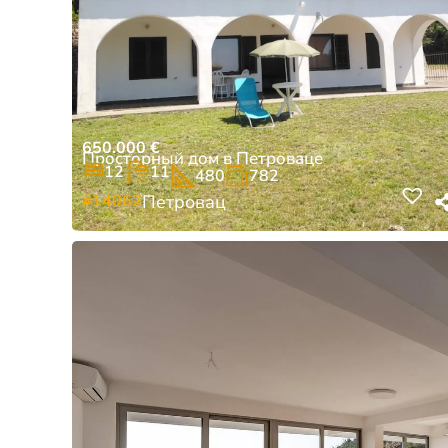
650.000
€
Просторный дом в Петроваце
12
11
480
782
#14062
Петровац