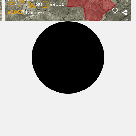
2
1
80
53000
#2062
Никшич