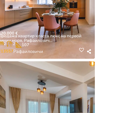
620.000
€
Продажа квартир класса люкс на первой
линии моря, Рафаилович...
2
2
107
#13557
Рафаиловичи