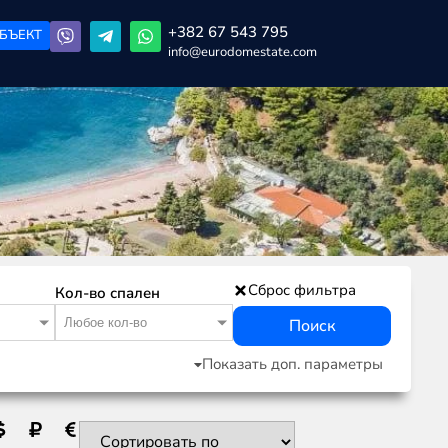
+382 67 543 795
БЪЕКТ
info@eurodomestate.com
Сброс фильтра
Кол-во спален
Любое кол-во
Поиск
Показать доп. параметры