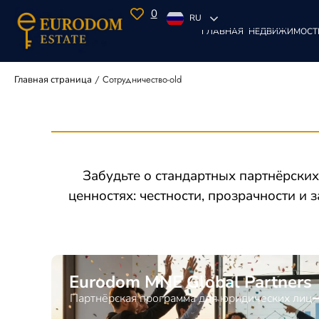
0
RU
ГЛАВНАЯ
НЕДВИЖИМОСТ
/
Сотрудничество-old
Главная страница
Забудьте о стандартных партнёрски
ценностях: честности, прозрачности и 
Eurodom MNE Global Partners
Партнёрская программа для юридических лиц