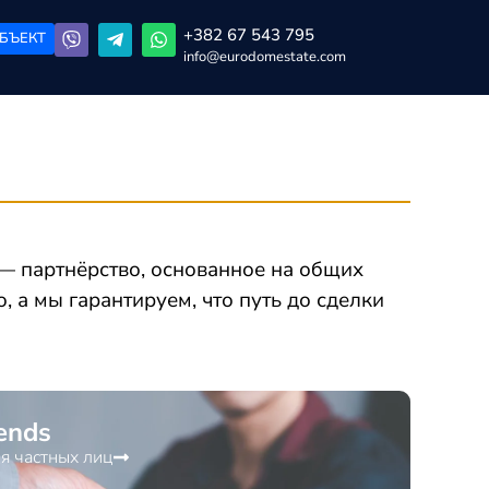
+382 67 543 795
БЪЕКТ
info@eurodomestate.com
— партнёрство, основанное на общих
, а мы гарантируем, что путь до сделки
ends
я частных лиц