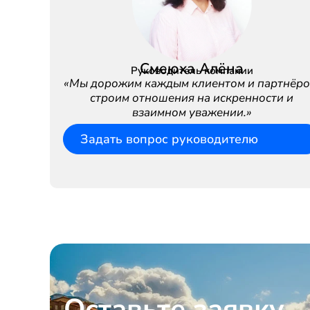
Смеюха Алёна
Руководитель компании
«Мы дорожим каждым клиентом и партнёро
строим отношения на искренности и
взаимном уважении.»
Задать вопрос руководителю
Оставьте заявку