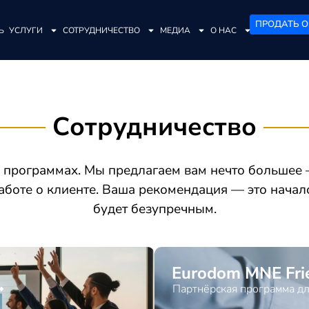
ПРОДАТЬ О
Ь
УСЛУГИ
СОТРУДНИЧЕСТВО
МЕДИА
О НАС
Сотрудничество
х программах. Мы предлагаем вам нечто большее 
заботе о клиенте. Ваша рекомендация — это начало
будет безупречным.
Eurodom MNE Fri
Партнёрская программа дл