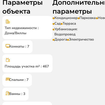
Параметры
Дополнительн
объекта
параметры
Кондиционер
Парковка
Нов
Сад
Терраса
Тип недвижимости :
Урбанизация:
Дома/Виллы
Водопровод
Дорога
Электричество
Комнаты : 7
Площадь участка m² : 467
Спальни : 7
Ванны : 3