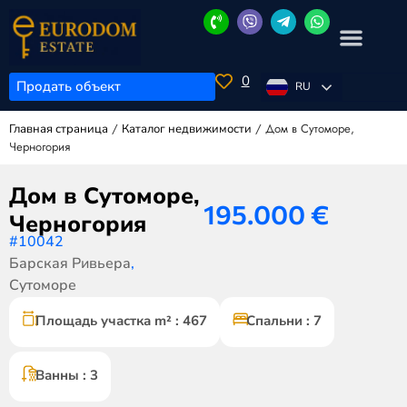
0
Продать объект
RU
/
/
Дом в Сутоморе,
Главная страница
Каталог недвижимости
Черногория
Дом в Сутоморе,
195.000
€
Черногория
#10042
Барская Ривьера
,
Сутоморе
Площадь участка m² : 467
Спальни : 7
Ванны : 3