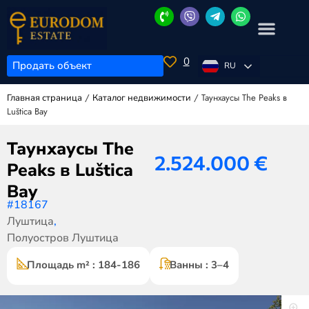
0
Продать объект
RU
/
/
Таунхаусы The Peaks в
Главная страница
Каталог недвижимости
Luštica Bay
Таунхаусы The
2.524.000
€
Peaks в Luštica
Bay
#18167
Луштица
,
Полуостров Луштица
Площадь m² : 184-186
Ванны : 3–4