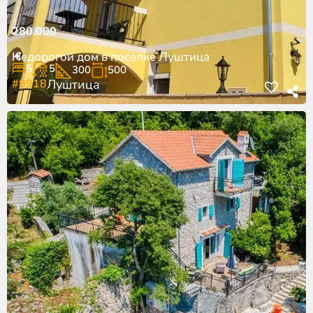
280.000
€
Недорогой дом в посёлке Луштица
5
5
300
500
#9918
Луштица