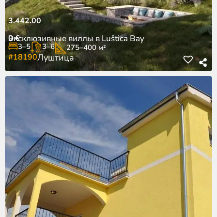
3.442.00
0
€
Эксклюзивные виллы в Luštica Bay
3–5
3–6
275–400 м²
#18190
Луштица