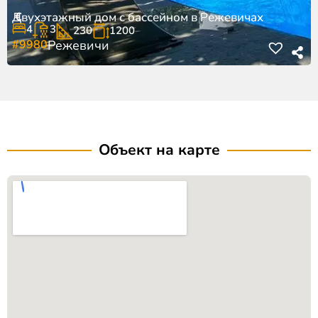
€
Двухэтажный дом с бассейном в Режевичах
4
3
230
1200
#9980
Режевичи
Объект на карте