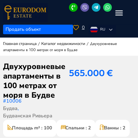
0
Продать объект
RU
/
/
Двухуровневые
Главная страница
Каталог недвижимости
апартаменты в 100 метрах от моря в Будве
Двухуровневые
565.000
€
апартаменты в
100 метрах от
моря в Будве
#10006
Будва
,
Будванская Ривьера
Площадь m² : 100
Спальни : 2
Ванны : 2