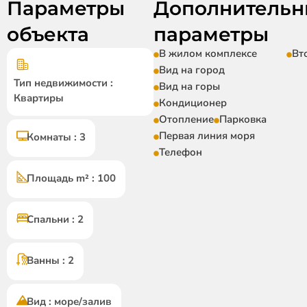
Параметры
Дополнительн
объекта
параметры
В жилом комплексе
Вт
Вид на город
Тип недвижимости :
Вид на горы
Квартиры
Кондиционер
Отопление
Парковка
Первая линия моря
Комнаты : 3
Телефон
Площадь m² : 100
Спальни : 2
Ванны : 2
Вид : море/залив