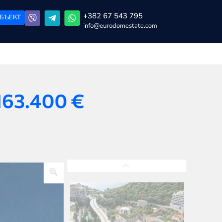
+382 67 543 795
БЪЕКТ
info@eurodomestate.com
163.400
€