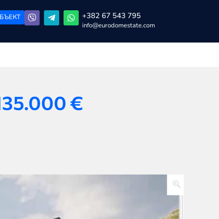
+382 67 543 795
БЪЕКТ
info@eurodomestate.com
135.000
€