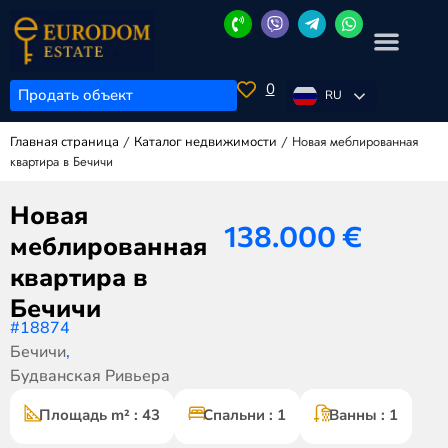
0
Продать объект
RU
/
/
Новая меблированная
Главная страница
Каталог недвижимости
квартира в Бечичи
Новая
138.000
€
меблированная
квартира в
Бечичи
#18874
Бечичи
,
Будванская Ривьера
Площадь m² : 43
Спальни : 1
Ванны : 1