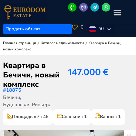
0
Продать объект
RU
/
/
Квартира в Бечичи,
Главная страница
Каталог недвижимости
новый комплекс
Квартира в
147.000
€
Бечичи, новый
комплекс
#18875
Бечичи
,
Будванская Ривьера
Площадь m² : 46
Спальни : 1
Ванны : 1