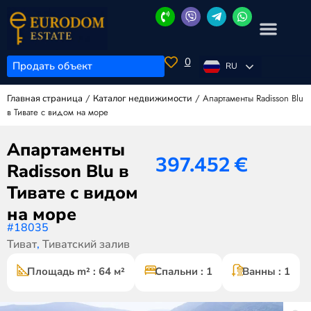
0
Продать объект
RU
/
/
Апартаменты Radisson Blu
Главная страница
Каталог недвижимости
в Тивате с видом на море
Апартаменты
397.452
€
Radisson Blu в
Тивате с видом
на море
#18035
Тиват
,
Тиватский залив
Площадь m² : 64 м²
Спальни : 1
Ванны : 1