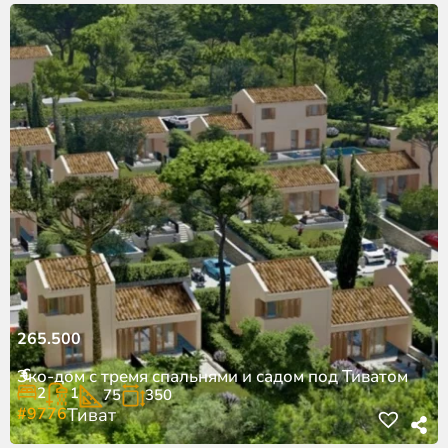
265.500
€
Эко-дом с тремя спальнями и садом под Тиватом
2
1
75
350
#9776
Тиват