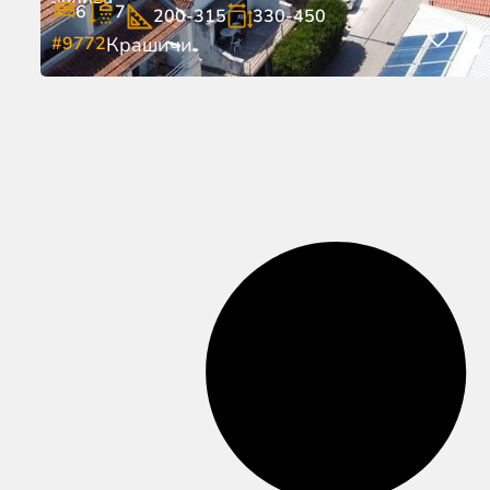
6
7
200-315
330-450
#9772
Крашичи