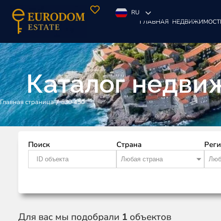
RU
ГЛАВНАЯ
НЕДВИЖИМОСТ
Каталог недви
/
330-450
Главная страница
Поиск
Страна
Рег
Любая страна
Люб
Для вас мы подобрали
1
объектов