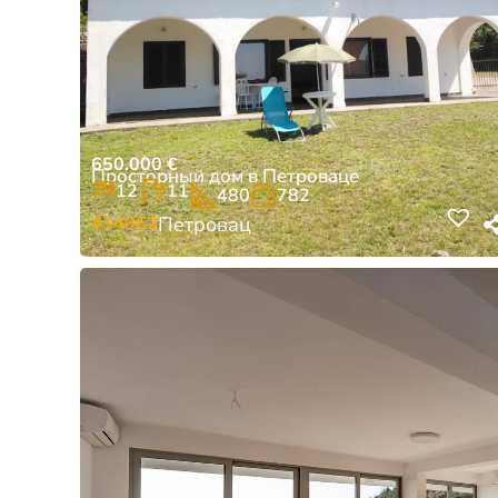
650.000
€
Просторный дом в Петроваце
12
11
480
782
#14062
Петровац