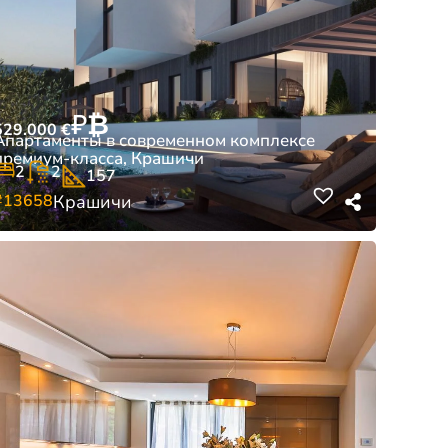
₽
₿
529.000
€
Апартаменты в современном комплексе
премиум-класса, Крашичи
2
2
157
#13658
Крашичи