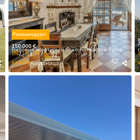
Рекомендуем
350.000
€
Видовые квартиры в Боко-Которской бухте
2
1
2
92
#13695
Костаница