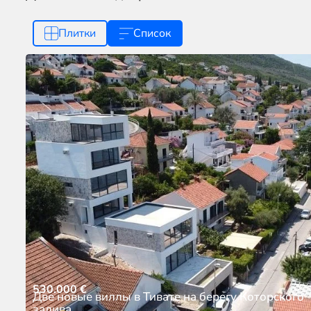
Плитки
Список
530.000
€
Две новые виллы в Тивате на берегу Которского
залива