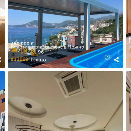
450.000
€
Квартира класса люкс в Пржно
2
2
96
#13569
Пржно