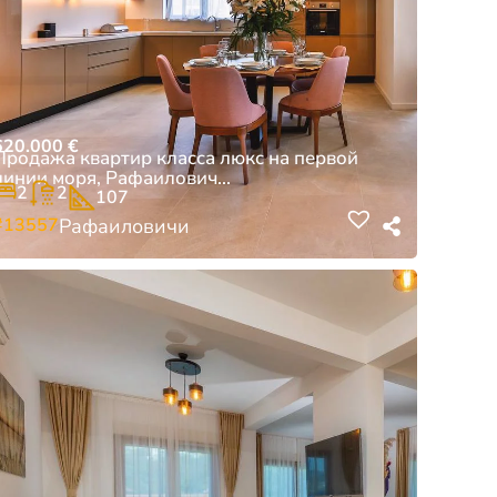
620.000
€
Продажа квартир класса люкс на первой
линии моря, Рафаилович...
2
2
107
#13557
Рафаиловичи