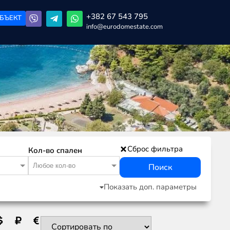
+382 67 543 795
БЪЕКТ
info@eurodomestate.com
Сброс фильтра
Кол-во спален
Любое кол-во
Поиск
Показать доп. параметры