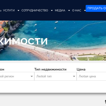
ПРОДАТЬ О
Ь
УСЛУГИ
СОТРУДНИЧЕСТВО
МЕДИА
О НАС
жимости
ион
Тип недвижимости
Цена
ой регион
Любой тип
Любая цена