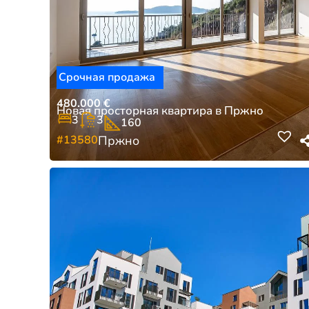
Срочная продажа
480.000
€
Новая просторная квартира в Пржно
3
3
160
#13580
Пржно