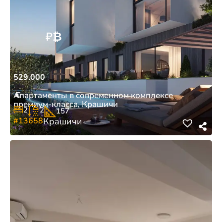
₽
₿
529.000
€
Апартаменты в современном комплексе
премиум-класса, Крашичи
2
2
157
#13658
Крашичи