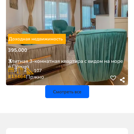
Доходная недвижимость
395.000
€
Элитная 3-комнатная квартира с видом на море
в Пржно
3
2
107
#13464
Пржно
Смотреть все