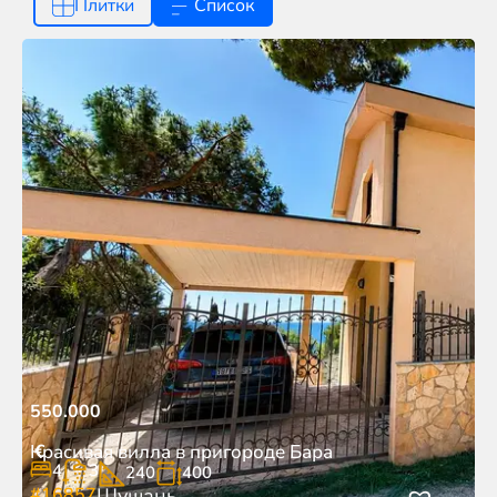
Плитки
Список
550.000
€
Красивая вилла в пригороде Бара
4
3
240
400
#16857
Шушань