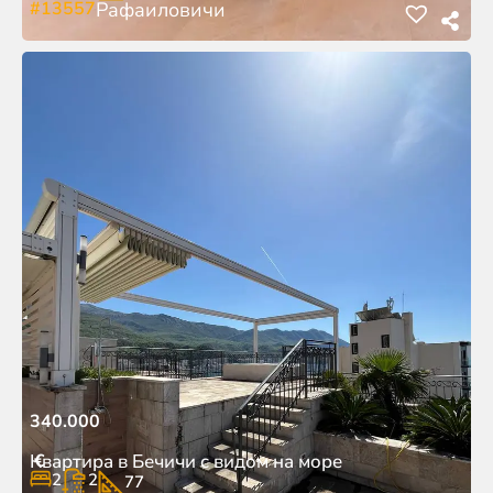
#13557
Рафаиловичи
340.000
€
Квартира в Бечичи с видом на море
2
2
77