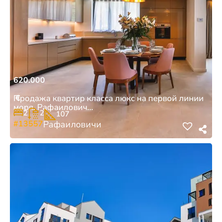
620.000
€
Продажа квартир класса люкс на первой линии
моря, Рафаилович...
2
2
107
#13557
Рафаиловичи