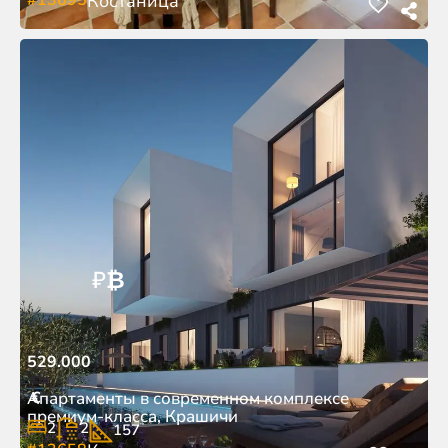
Костаница
₽
₿
529.000
€
Апартаменты в современном комплексе
премиум-класса, Крашичи
2
2
157