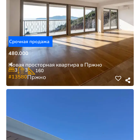
Срочная продажа
480.000
€
Новая просторная квартира в Пржно
3
3
160
#13580
Пржно