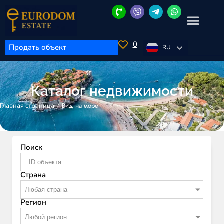
0
Продать объект
RU
Каталог недвижимости
/
Вид на море
Главная страница
Поиск
Страна
Любая страна
Регион
Любой регион