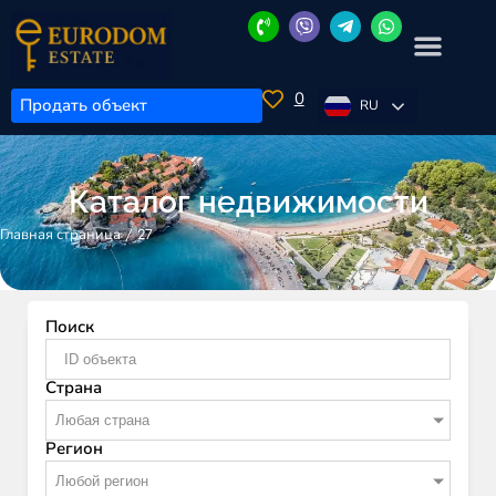
0
Продать объект
RU
Каталог недвижимости
/
27
Главная страница
Поиск
Страна
Любая страна
Регион
Любой регион