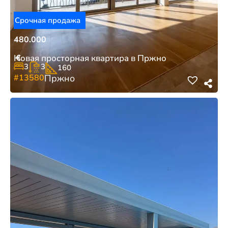
Срочная продажа
480.000
€
Новая просторная квартира в Пржно
3
3
160
#13580
Пржно