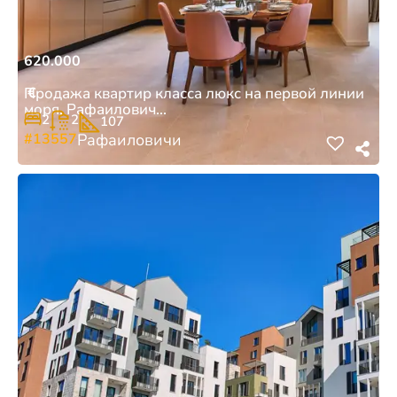
620.000
€
Продажа квартир класса люкс на первой линии
моря, Рафаилович...
2
2
107
#13557
Рафаиловичи