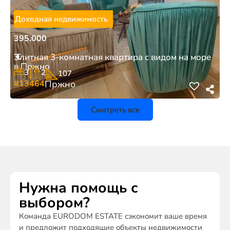
Доходная недвижимость
395.000
€
Элитная 3-комнатная квартира с видом на море
в Пржно
3
2
107
#13464
Пржно
Смотреть все
Нужна помощь с
выбором?
Команда EURODOM ESTATE сэкономит ваше время
и предложит подходящие объекты недвижимости