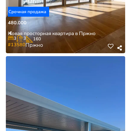
Срочная продажа
480.000
€
Новая просторная квартира в Пржно
3
3
160
#13580
Пржно