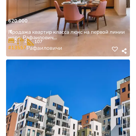
620.000
€
Продажа квартир класса люкс на первой линии
моря, Рафаилович...
2
2
107
#13557
Рафаиловичи