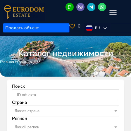
0
Продать объект
RU
Каталог недвижимости
/
75
Главная страница
Поиск
Страна
Любая страна
Регион
Любой регион