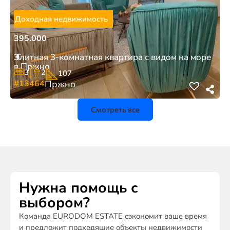
Доходная недвижимость
395.000
€
Элитная 3-комнатная квартира с видом на море
в Пржно
3
2
107
#13464
Пржно
Смотреть все
Нужна помощь с
выбором?
Команда EURODOM ESTATE сэкономит ваше время
и предложит подходящие объекты недвижимости