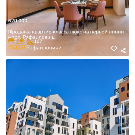
620.000
€
Продажа квартир класса люкс на первой линии
моря, Рафаилович...
2
2
107
#13557
Рафаиловичи