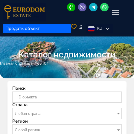
0
Продать объект
RU
Каталог недвижимости
/
63-104
Главная страница
Поиск
Страна
Любая страна
Регион
Любой регион