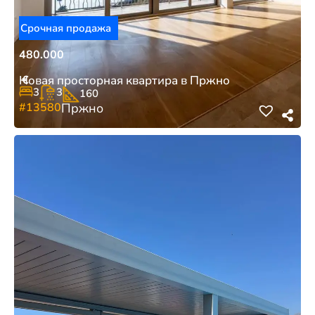
Срочная продажа
480.000
€
Новая просторная квартира в Пржно
3
3
160
#13580
Пржно