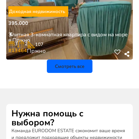
Доходная недвижимость
395.000
€
Элитная 3-комнатная квартира с видом на море
в Пржно
3
2
107
#13464
Пржно
Смотреть все
Нужна помощь с
выбором?
Команда EURODOM ESTATE сэкономит ваше время
и предложит подходящие объекты недвижимости