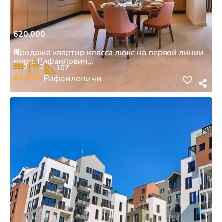
620.000
€
Продажа квартир класса люкс на первой линии
моря, Рафаилович...
2
2
107
#13557
Рафаиловичи