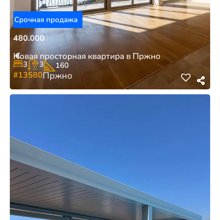
Срочная продажа
480.000
€
Новая просторная квартира в Пржно
3
3
160
#13580
Пржно