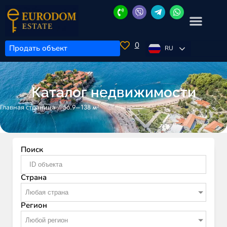
0
Продать объект
RU
Каталог недвижимости
/
56.9–138 м²
Главная страница
Поиск
Страна
Любая страна
Регион
Любой регион