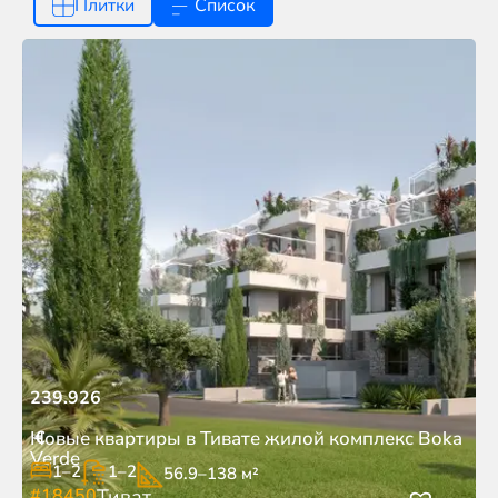
Плитки
Список
239.926
€
Новые квартиры в Тивате жилой комплекс Boka
Verde
1–2
1–2
56.9–138 м²
#18450
Тиват