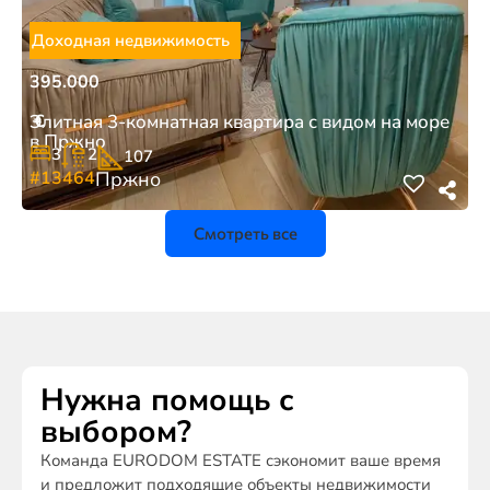
Доходная недвижимость
395.000
€
Элитная 3-комнатная квартира с видом на море
в Пржно
3
2
107
#13464
Пржно
Смотреть все
Нужна помощь с
выбором?
Команда EURODOM ESTATE сэкономит ваше время
и предложит подходящие объекты недвижимости