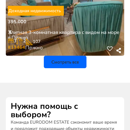
Доходная недвижимость
395.000
€
Элитная 3-комнатная квартира с видом на море
в Пржно
3
2
107
#13464
Пржно
Смотреть все
Нужна помощь с
выбором?
Команда EURODOM ESTATE сэкономит ваше время
и предложит подходящие объекты недвижимости