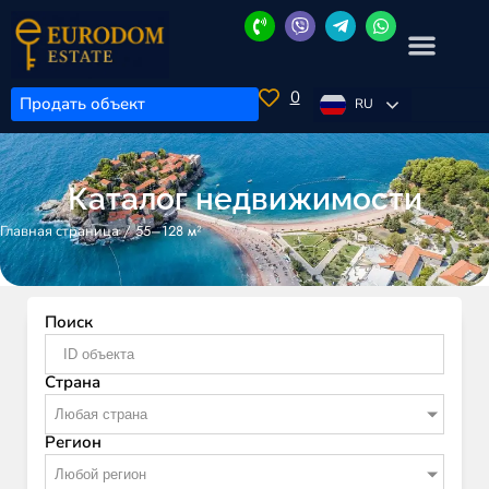
0
Продать объект
RU
Каталог недвижимости
/
55–128 м²
Главная страница
Поиск
Страна
Любая страна
Регион
Любой регион