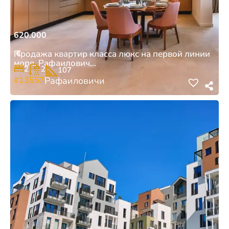
620.000
€
Продажа квартир класса люкс на первой линии
моря, Рафаилович...
2
2
107
#13557
Рафаиловичи