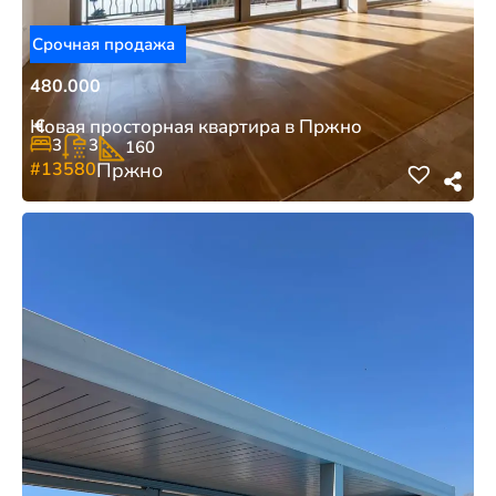
Срочная продажа
480.000
€
Новая просторная квартира в Пржно
3
3
160
#13580
Пржно