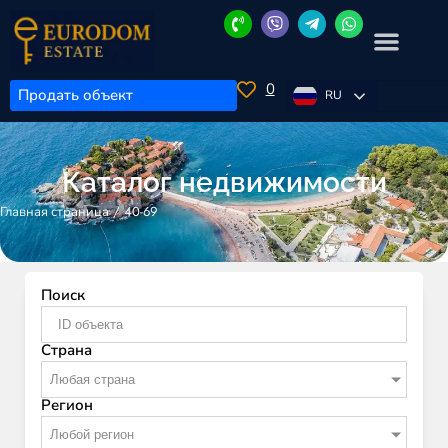
0
Продать объект
RU
Каталог недвижимости
/
40-69
Главная страница
Поиск
Страна
Любая страна
Регион
Любой регион