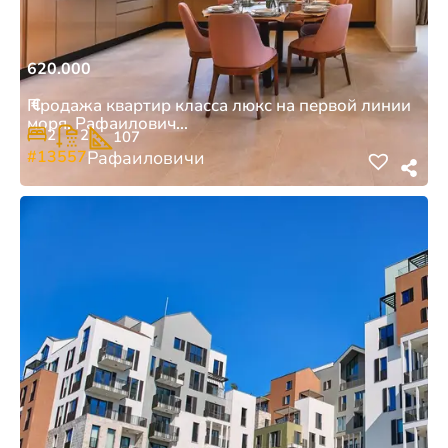
620.000
€
Продажа квартир класса люкс на первой линии
моря, Рафаилович...
2
2
107
#13557
Рафаиловичи