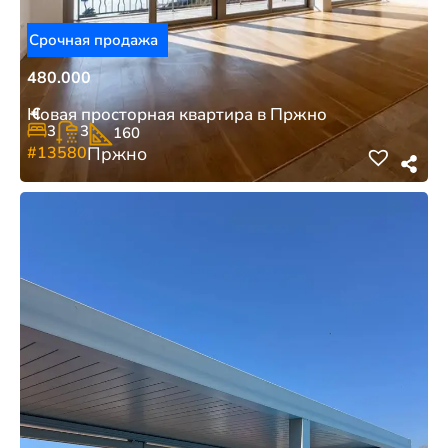
Срочная продажа
480.000
€
Новая просторная квартира в Пржно
3
3
160
#13580
Пржно