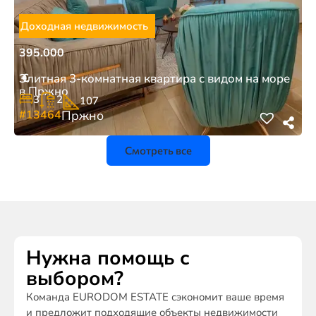
Доходная недвижимость
395.000
€
Элитная 3-комнатная квартира с видом на море
в Пржно
3
2
107
#13464
Пржно
Смотреть все
Нужна помощь с
выбором?
Команда EURODOM ESTATE сэкономит ваше время
и предложит подходящие объекты недвижимости