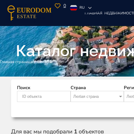
0
RU
ГЛАВНАЯ
НЕДВИЖИМОСТ
Каталог недви
/
39–56 м²
Главная страница
Поиск
Страна
Рег
Любая страна
Люб
Для вас мы подобрали
1
объектов