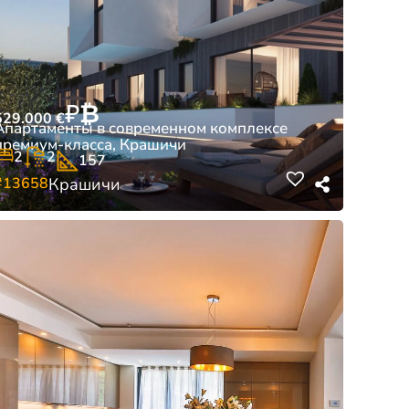
₽
₿
529.000
€
Апартаменты в современном комплексе
премиум-класса, Крашичи
2
2
157
#13658
Крашичи