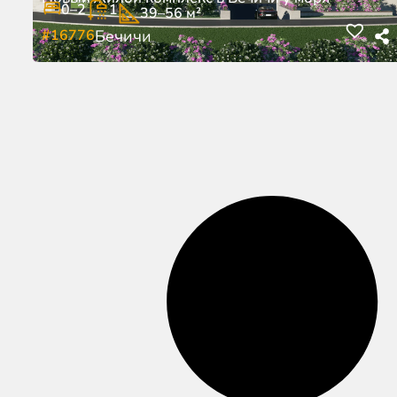
0–2
1
39–56 м²
#16776
Бечичи