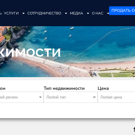
ПРОДАТЬ О
Ь
УСЛУГИ
СОТРУДНИЧЕСТВО
МЕДИА
О НАС
жимости
ион
Тип недвижимости
Цена
ой регион
Любой тип
Любая цена