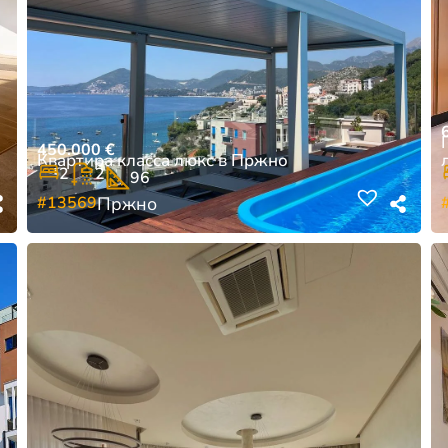
450.000
€
Квартира класса люкс в Пржно
2
2
96
#13569
Пржно