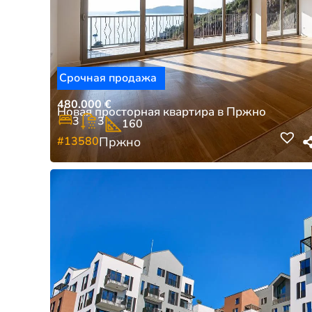
Срочная продажа
480.000
€
Новая просторная квартира в Пржно
3
3
160
#13580
Пржно