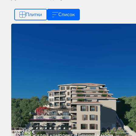
Плитки
Список
98.280
€
Новый жилой комплекс в Бечичи у моря