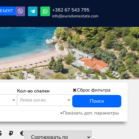
+382 67 543 795
БЪЕКТ
info@eurodomestate.com
Сброс фильтра
Кол-во спален
Любое кол-во
Поиск
Показать доп. параметры