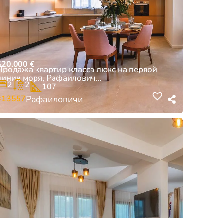
620.000
€
Продажа квартир класса люкс на первой
линии моря, Рафаилович...
2
2
107
#13557
Рафаиловичи