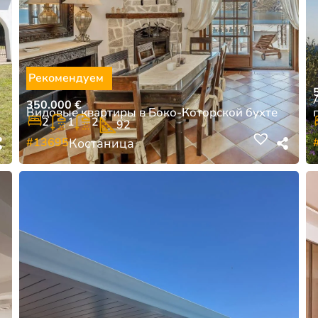
Рекомендуем
350.000
€
Видовые квартиры в Боко-Которской бухте
2
1
2
92
#13695
Костаница