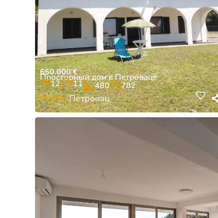
650.000
€
Просторный дом в Петроваце
12
11
480
782
#14062
Петровац