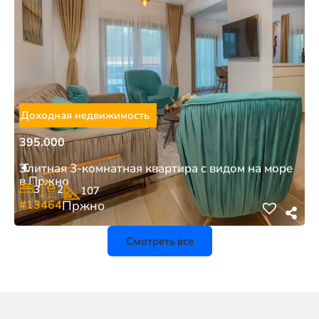
Доходная недвижимость
395.000
€
Элитная 3-комнатная квартира с видом на море
в Пржно
3
2
107
#13464
Пржно
Смотреть все