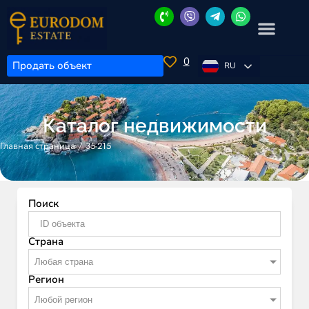
0
Продать объект
RU
Каталог недвижимости
/
35-215
Главная страница
Поиск
Страна
Любая страна
Регион
Любой регион