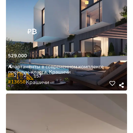
₽
₿
529.000
€
Апартаменты в современном комплексе
премиум-класса, Крашичи
2
2
157
#13658
Крашичи