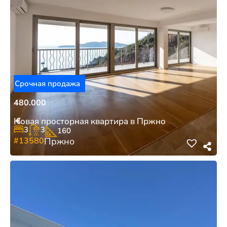
Срочная продажа
480.000
€
Новая просторная квартира в Пржно
3
3
160
#13580
Пржно