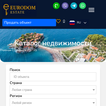
0
Продать объект
RU
Каталог недвижимости
/
27-95
Главная страница
Поиск
Страна
Любая страна
Регион
Любой регион