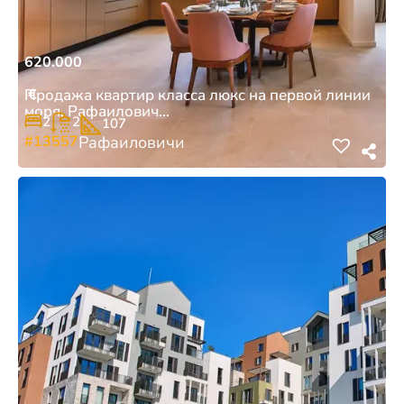
620.000
€
Продажа квартир класса люкс на первой линии
моря, Рафаилович...
2
2
107
#13557
Рафаиловичи