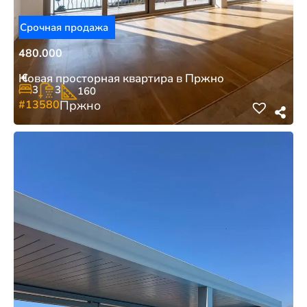
Срочная продажа
480.000
€
Новая просторная квартира в Пржно
3
3
160
#13580
Пржно