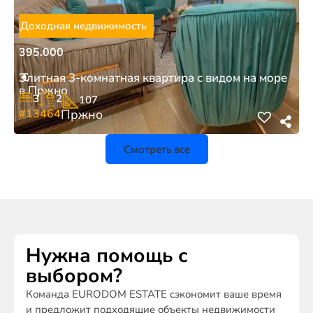
Доходная недвижимость
395.000
€
Элитная 3-комнатная квартира с видом на море
в Пржно
3
2
107
#13464
Пржно
Смотреть все
Нужна помощь с
выбором?
Команда EURODOM ESTATE сэкономит ваше время
и предложит подходящие объекты недвижимости