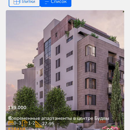
Плитки
Список
139.000
€
Современные апартаменты в центре Будвы
0–3
1-2
27-95
#18418
Будва