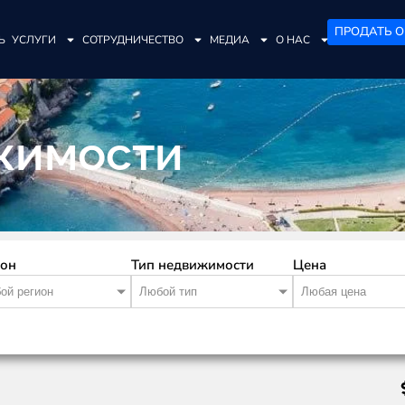
ПРОДАТЬ О
Ь
УСЛУГИ
СОТРУДНИЧЕСТВО
МЕДИА
О НАС
жимости
ион
Тип недвижимости
Цена
ой регион
Любой тип
Любая цена