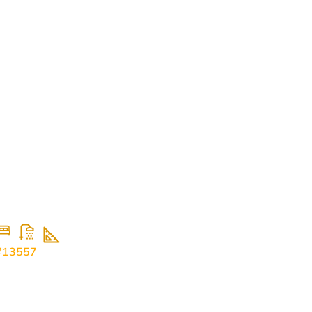
620.000
€
Продажа квартир класса люкс на первой
линии моря, Рафаилович...
2
2
107
#13557
Рафаиловичи