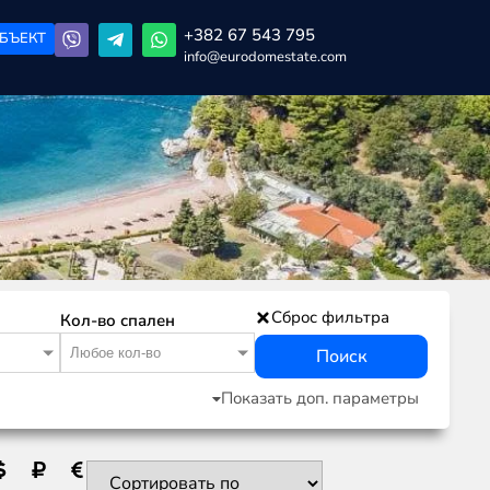
+382 67 543 795
БЪЕКТ
info@eurodomestate.com
Сброс фильтра
Кол-во спален
Любое кол-во
Поиск
Показать доп. параметры