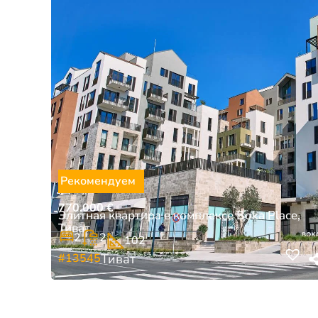
Рекомендуем
770.000
€
Элитная квартира в комплексе Boka Place,
Тиват
2
2
102
#13545
Тиват