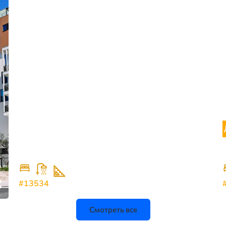
392.000
€
Просторная квартира в Будве, ЖК Нивель.
2
3
112
#13534
Будва
Смотреть все