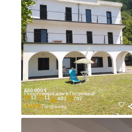
650.000
€
Просторный дом в Петроваце
12
11
480
782
#14062
Петровац