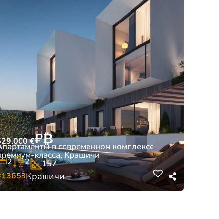
₽
₿
529.000
€
Апартаменты в современном комплексе
премиум-класса, Крашичи
2
2
157
#13658
Крашичи