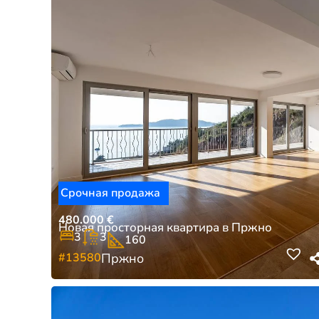
Срочная продажа
480.000
€
Новая просторная квартира в Пржно
3
3
160
#13580
Пржно