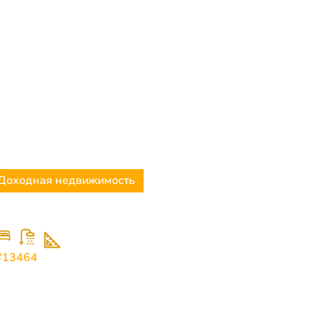
Доходная недвижимость
395.000
€
Элитная 3-комнатная квартира с видом на
море в Пржно
3
2
107
#13464
Пржно