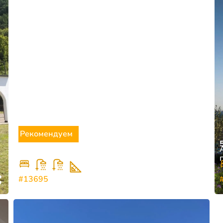
Рекомендуем
350.000
€
Видовые квартиры в Боко-Которской бухте
2
1
2
92
#13695
Костаница