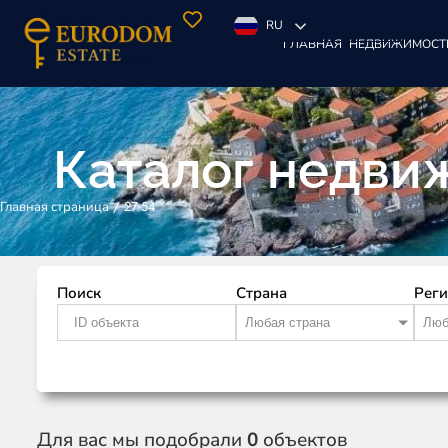
RU
ГЛАВНАЯ
НЕДВИЖИМОСТ
Каталог недви
/
27-54
Главная страница
Поиск
Страна
Рег
Любая страна
Люб
Для вас мы подобрали
0
объектов