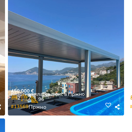
450.000
€
Квартира класса люкс в Пржно
2
2
96
#13569
Пржно