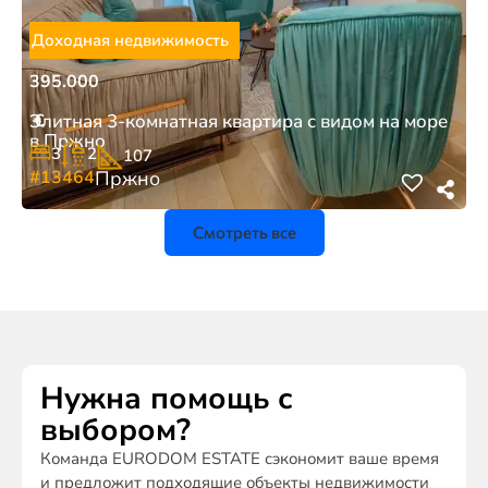
Доходная недвижимость
395.000
€
Элитная 3-комнатная квартира с видом на море
в Пржно
3
2
107
#13464
Пржно
Смотреть все
Нужна помощь с
выбором?
Команда EURODOM ESTATE сэкономит ваше время
и предложит подходящие объекты недвижимости