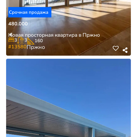
Срочная продажа
480.000
€
Новая просторная квартира в Пржно
3
3
160
#13580
Пржно