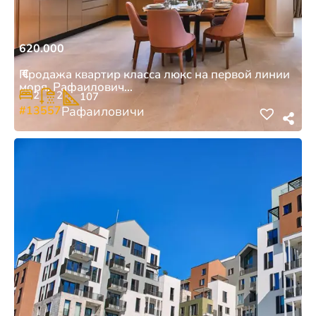
620.000
€
Продажа квартир класса люкс на первой линии
моря, Рафаилович...
2
2
107
#13557
Рафаиловичи