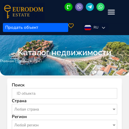
Продать объект
RU
Каталог недвижимости
/
241
Главная страница
Поиск
Страна
Любая страна
Регион
Любой регион