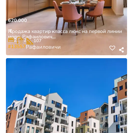
620.000
€
Продажа квартир класса люкс на первой линии
моря, Рафаилович...
2
2
107
#13557
Рафаиловичи