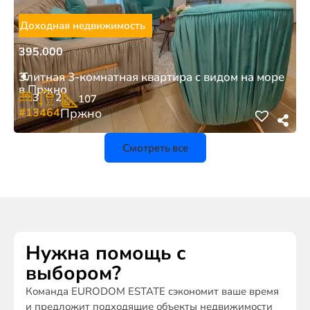
Доходная недвижимость
395.000
€
Элитная 3-комнатная квартира с видом на море
в Пржно
3
2
107
#13464
Пржно
Смотреть все
Нужна помощь с
выбором?
Команда EURODOM ESTATE сэкономит ваше время
и предложит подходящие объекты недвижимости