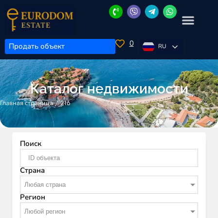
0
Продать объект
RU
Каталог недвижимости
/
216
Главная страница
Поиск
Страна
Любая страна
Регион
Любой регион