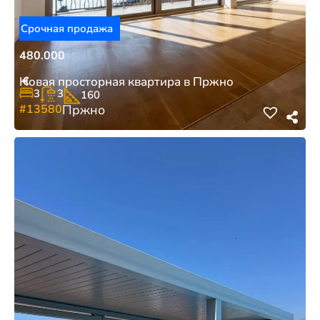
Срочная продажа
480.000
€
Новая просторная квартира в Пржно
3
3
160
#13580
Пржно