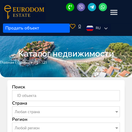
0
Продать объект
RU
Каталог недвижимости
/
21-121
Главная страница
Поиск
Страна
Любая страна
Регион
Любой регион