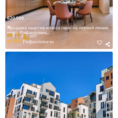
620.000
€
Продажа квартир класса люкс на первой линии
моря, Рафаилович...
2
2
107
#13557
Рафаиловичи