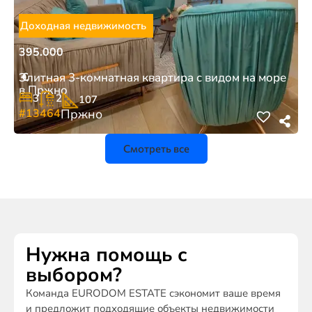
Доходная недвижимость
395.000
€
Элитная 3-комнатная квартира с видом на море
в Пржно
3
2
107
#13464
Пржно
Смотреть все
Нужна помощь с
выбором?
Команда EURODOM ESTATE сэкономит ваше время
и предложит подходящие объекты недвижимости