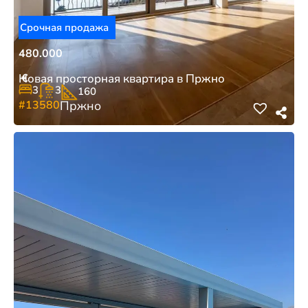
Срочная продажа
480.000
€
Новая просторная квартира в Пржно
3
3
160
#13580
Пржно