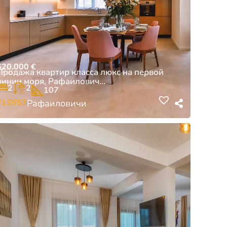
620.000
€
Продажа квартир класса люкс на первой
линии моря, Рафаилович...
2
2
107
#13557
Рафаиловичи