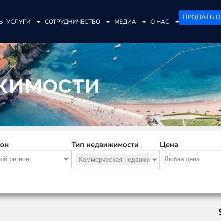
ПРОДАТЬ О
Ь
УСЛУГИ
СОТРУДНИЧЕСТВО
МЕДИА
О НАС
жимости
ион
Тип недвижимости
Цена
ой регион
Любая цена
Коммерческая недвижимость
×