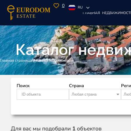
0
RU
ГЛАВНАЯ
НЕДВИЖИМОСТ
Каталог недви
/
Каталог недвижимости
Главная страница
Поиск
Страна
Рег
Любая страна
Люб
Для вас мы подобрали
1
объектов