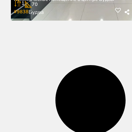
1
70
#9838
Будва