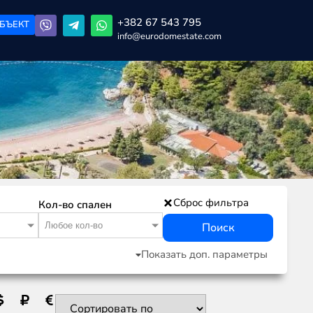
+382 67 543 795
БЪЕКТ
info@eurodomestate.com
Сброс фильтра
Кол-во спален
Любое кол-во
Поиск
Показать доп. параметры