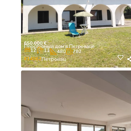
650.000
€
Просторный дом в Петроваце
12
11
480
782
#14062
Петровац