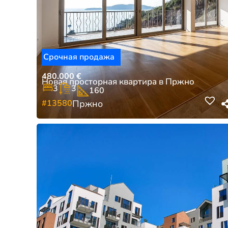
Срочная продажа
480.000
€
Новая просторная квартира в Пржно
3
3
160
#13580
Пржно