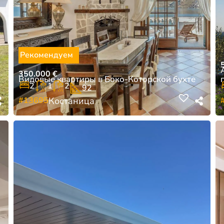
Рекомендуем
350.000
€
Видовые квартиры в Боко-Которской бухте
2
1
2
92
#13695
Костаница