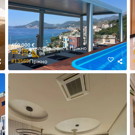
450.000
€
Квартира класса люкс в Пржно
2
2
96
#13569
Пржно