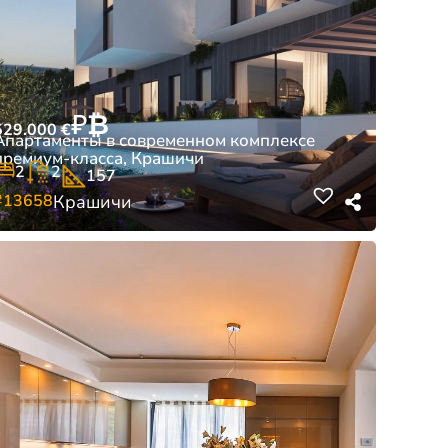
₽
₿
529.000
€
Апартаменты в современном комплексе
премиум-класса, Крашичи
2
2
157
#13658
Крашичи